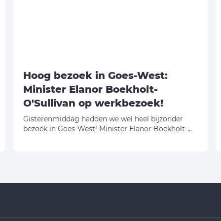
Hoog bezoek in Goes-West:
Minister Elanor Boekholt-
O'Sullivan op werkbezoek!
Gisterenmiddag hadden we wel heel bijzonder
bezoek in Goes-West! Minister Elanor Boekholt-
O'Sullivan (Volkshuisvesting en Ruimtelijke
Ordening) kwam met eigen ogen bekijken hoe wij
onze schouders onder de Zeeuwse
woningbouwopgave zetten. En eerlijk is eerlijk:
daar zijn we best een beetje trots op!