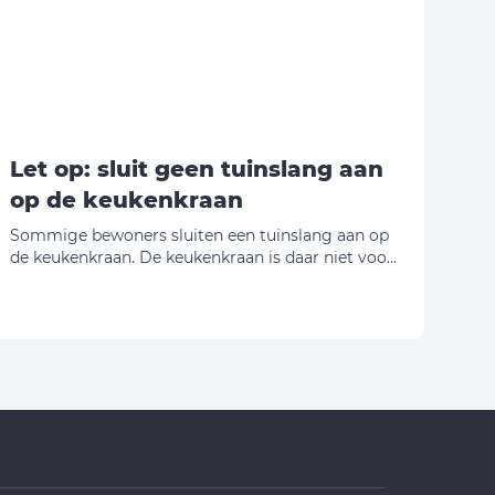
Let op: sluit geen tuinslang aan
op de keukenkraan
Sommige bewoners sluiten een tuinslang aan op
de keukenkraan. De keukenkraan is daar niet voor
gemaakt. Door het gewicht en het trekken aan de
slang kan de kraan afbreken. Breekt de kraan af?
Dan zijn de kosten voor de reparatie voor de
huurder.