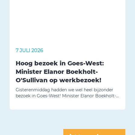
7 JULI 2026
Hoog bezoek in Goes-West:
Minister Elanor Boekholt-
O'Sullivan op werkbezoek!
Gisterenmiddag hadden we wel heel bijzonder
bezoek in Goes-West! Minister Elanor Boekholt-
O'Sullivan (Volkshuisvesting en Ruimtelijke
Ordening) kwam met eigen ogen bekijken hoe
wij onze schouders onder de Zeeuwse
woningbouwopgave zetten. En eerlijk is eerlijk:
daar zijn we best een beetje trots op!