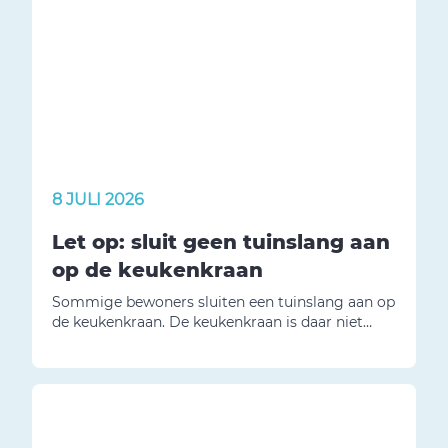
8 JULI 2026
Let op: sluit geen tuinslang aan
op de keukenkraan
Sommige bewoners sluiten een tuinslang aan op
de keukenkraan. De keukenkraan is daar niet
voor gemaakt. Door het gewicht en het trekken
aan de slang kan de kraan afbreken. Breekt de
kraan af? Dan zijn de kosten voor de reparatie
voor de huurder.