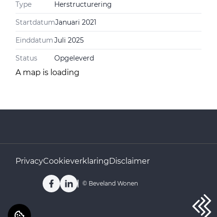
Type
Herstructurering
Startdatum
Januari 2021
Einddatum
Juli 2025
Status
Opgeleverd
A map is loading
Privacy
Cookieverklaring
Disclaimer
Facebook
LinkedIn
©
Beveland Wonen